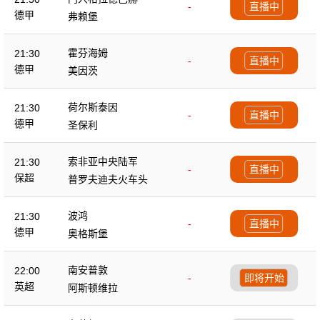
-
直播中
德甲
弗赖堡
霍芬海姆
21:30
-
直播中
德甲
美因茨
荷尔斯泰因
21:30
-
直播中
德甲
圣保利
索非亚中央陆军
21:30
-
直播中
保超
普罗夫迪夫火车头
波鸿
21:30
-
直播中
德甲
奥格斯堡
南安普敦
22:00
-
即将开始
英超
阿斯顿维拉