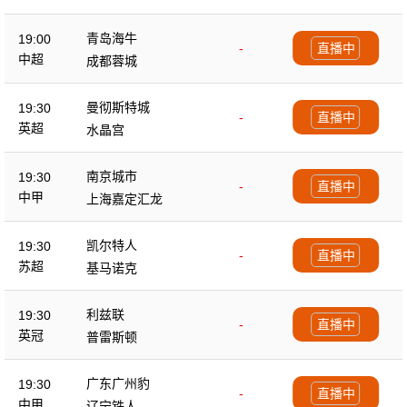
青岛海牛
19:00
-
直播中
中超
成都蓉城
曼彻斯特城
19:30
-
直播中
英超
水晶宫
南京城市
19:30
-
直播中
中甲
上海嘉定汇龙
凯尔特人
19:30
-
直播中
苏超
基马诺克
利兹联
19:30
-
直播中
英冠
普雷斯顿
广东广州豹
19:30
-
直播中
中甲
辽宁铁人