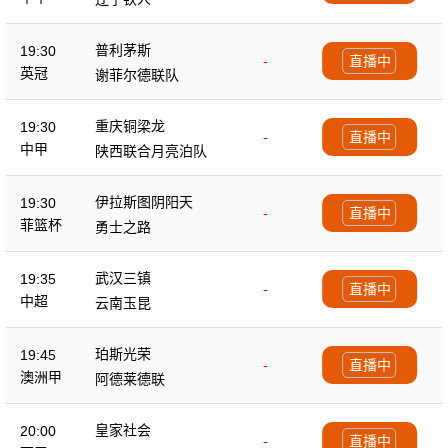
普利茅斯
19:30
-
直播中
英冠
谢菲尔德联队
重庆铜梁龙
19:30
-
直播中
中甲
陕西联合月亮泊队
伊拉斯图阴阳天
19:30
-
直播中
菲篮杯
勇士之路
武汉三镇
19:35
-
直播中
中超
云南玉昆
珀斯光荣
19:45
-
直播中
澳洲甲
阿德莱德联
皇家社会
20:00
-
直播中