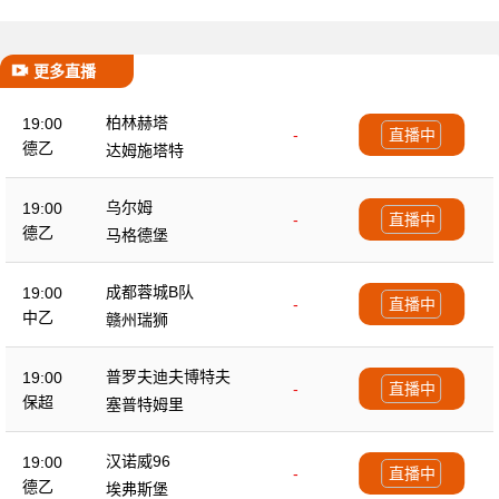
更多直播
柏林赫塔
19:00
-
直播中
德乙
达姆施塔特
乌尔姆
19:00
-
直播中
德乙
马格德堡
成都蓉城B队
19:00
-
直播中
中乙
赣州瑞狮
普罗夫迪夫博特夫
19:00
-
直播中
保超
塞普特姆里
汉诺威96
19:00
-
直播中
德乙
埃弗斯堡