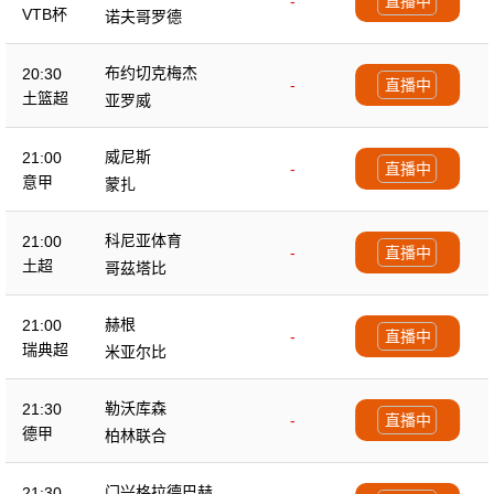
-
直播中
VTB杯
诺夫哥罗德
布约切克梅杰
20:30
-
直播中
土篮超
亚罗威
威尼斯
21:00
-
直播中
意甲
蒙扎
科尼亚体育
21:00
-
直播中
土超
哥茲塔比
赫根
21:00
-
直播中
瑞典超
米亚尔比
勒沃库森
21:30
-
直播中
德甲
柏林联合
门兴格拉德巴赫
21:30