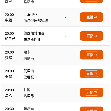
西甲
马洛卡
上海申花
20:00
-
直播中
中超
浙江俱乐部绿城
佩西加雅加达
20:00
-
直播中
印尼超
帕尔斯巴亚
哈卡
20:00
-
直播中
芬超
玛丽港
武里南
20:00
-
直播中
泰超
巴吞联
甘冈
20:00
-
直播中
法乙
洛里昂
帕尔马
20:30