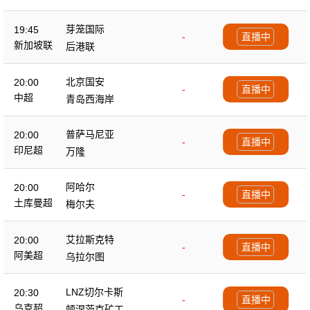
芽笼国际
19:45
-
直播中
新加坡联
后港联
北京国安
20:00
-
直播中
中超
青岛西海岸
普萨马尼亚
20:00
-
直播中
印尼超
万隆
阿哈尔
20:00
-
直播中
土库曼超
梅尔夫
艾拉斯克特
20:00
-
直播中
阿美超
乌拉尔图
LNZ切尔卡斯
20:30
-
直播中
乌克超
顿涅茨克矿工