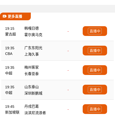
更多直播
韩嘎日德
19:15
-
直播中
蒙古超
霍尔奥马克
广东东阳光
19:35
-
直播中
CBA
上海久事
梅州客家
19:35
-
直播中
中超
长春亚泰
山东泰山
19:35
-
直播中
中超
深圳新鹏城
丹戎巴葛
19:45
-
直播中
新加坡联
淡滨尼流浪者