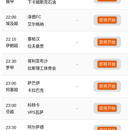
俄甲
下卡姆斯克石油
泽德FC
22:00
-
即将开始
埃及超
艾尔格纳
塞帕汉
22:15
-
即将开始
伊朗超
拉夫桑贾
哥利亚布沙
22:30
-
即将开始
罗甲
拉斯理工体育会
萨巴伊
23:00
-
即将开始
阿塞超
卡拉巴克
科特卡
23:00
-
即将开始
芬超
VPS瓦萨
阿尔萨德
23:30